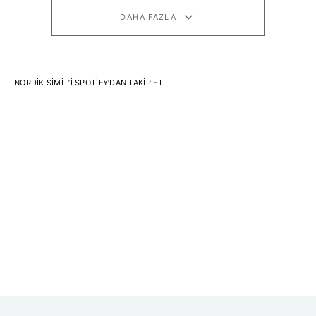
DAHA FAZLA
NORDIK SIMIT’I SPOTIFY’DAN TAKIP ET