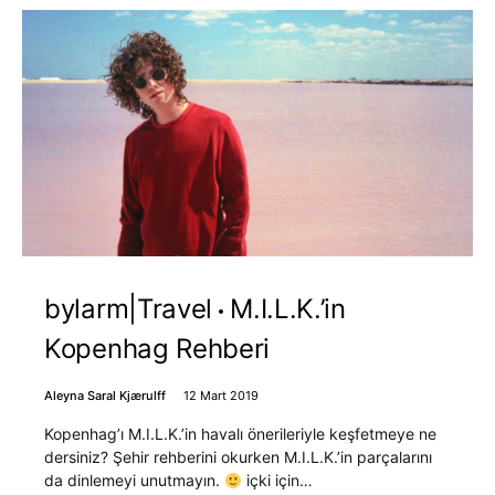
bylarm|Travel
M.I.L.K.’in
Kopenhag Rehberi
Aleyna Saral Kjærulff
12 Mart 2019
Kopenhag’ı M.I.L.K.’in havalı önerileriyle keşfetmeye ne
dersiniz? Şehir rehberini okurken M.I.L.K.’in parçalarını
da dinlemeyi unutmayın.
içki için…