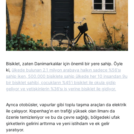
Bisiklet, zaten Danimarkalılar için önemli bir yere sahip. Öyle
ki,
ülkede bulunan 2.1 milyon arabaya halkın sadece %56’sı
sahip iken, 500.000 bisiklete sahip ülkede her 10 insandan 9u
bir bisiklet sahibi, çocukların %45’i bisiklet ile okula gidip
geliyor ve yetişkinlerin %36’sı iş yerine bisiklet ile gidiyor.
Ayrıca otobüsler, vapurlar gibi toplu taşıma araçları da elektrik
ile çalışıyor. Kopenhag’ın en trafiği yüksek olan limanı da
özenle temizleniyor ve bu da çevre sağlığı, bölgedeki ufak
şirketlerin gelirini arttırma ve yeni istihdam ve ek gelir
yaratıyor.