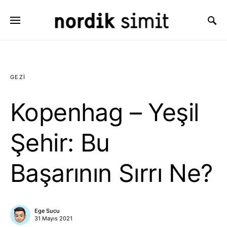
Search for:
GEZI
Kopenhag – Yeşil
Şehir: Bu
Başarının Sırrı Ne?
Ege Sucu
31 Mayıs 2021