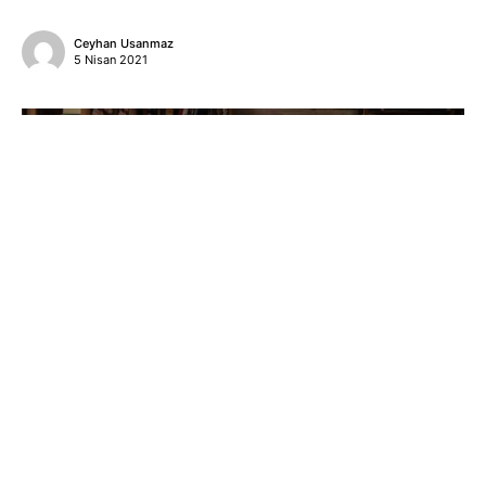
Ceyhan Usanmaz
5 Nisan 2021
Geçtiğimiz günlerde Sylvester Stallone,
Rocky
dizisi için
senaryo yazmaya başladığını açıkladı. Rocky’yi Rocky yapan
yılları anlatan bir dizi olacakmış. Kuşkusuz merak uyandırıcı bir