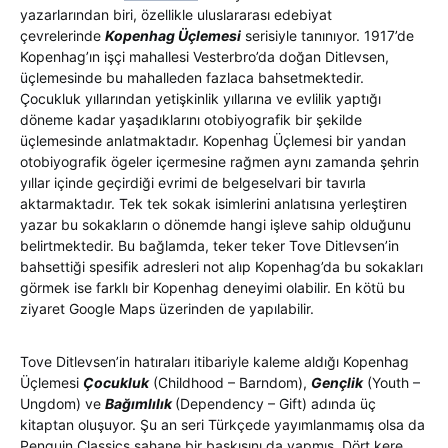
yazarlarından biri, özellikle uluslararası edebiyat
çevrelerinde
Kopenhag Üçlemesi
serisiyle tanınıyor. 1917’de
Kopenhag’ın işçi mahallesi Vesterbro’da doğan Ditlevsen,
üçlemesinde bu mahalleden fazlaca bahsetmektedir.
Çocukluk yıllarından yetişkinlik yıllarına ve evlilik yaptığı
döneme kadar yaşadıklarını otobiyografik bir şekilde
üçlemesinde anlatmaktadır. Kopenhag Üçlemesi bir yandan
otobiyografik ögeler içermesine rağmen aynı zamanda şehrin
yıllar içinde geçirdiği evrimi de belgeselvari bir tavırla
aktarmaktadır. Tek tek sokak isimlerini anlatısına yerleştiren
yazar bu sokakların o dönemde hangi işleve sahip olduğunu
belirtmektedir. Bu bağlamda, teker teker Tove Ditlevsen’in
bahsettiği spesifik adresleri not alıp Kopenhag’da bu sokakları
görmek ise farklı bir Kopenhag deneyimi olabilir. En kötü bu
ziyaret Google Maps üzerinden de yapılabilir.
Tove Ditlevsen’in hatıraları itibariyle kaleme aldığı Kopenhag
Üçlemesi
Çocukluk
(Childhood – Barndom),
Gençlik
(Youth –
Ungdom) ve
Bağımlılık
(Dependency – Gift) adında üç
kitaptan oluşuyor. Şu an seri Türkçede yayımlanmamış olsa da
Penguin Classics şahane bir baskısını da yapmış. Dört kere