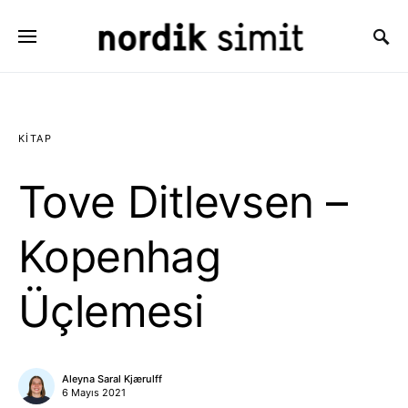
Search for:
KITAP
Tove Ditlevsen –
Kopenhag
Üçlemesi
Aleyna Saral Kjærulff
6 Mayıs 2021