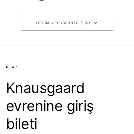
YORUMLARI GÖRÜNTÜLE (0)
KITAP
Knausgaard
evrenine giriş
bileti