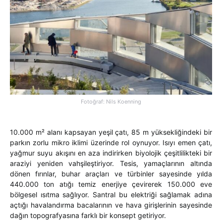
Fotoğraf: Nils Koenning
10.000 m² alanı kapsayan yeşil çatı, 85 m yüksekliğindeki bir
parkın zorlu mikro iklimi üzerinde rol oynuyor. Isıyı emen çatı,
yağmur suyu akışını en aza indirirken biyolojik çeşitlilikteki bir
araziyi yeniden vahşileştiriyor. Tesis, yamaçlarının altında
dönen fırınlar, buhar araçları ve türbinler sayesinde yılda
440.000 ton atığı temiz enerjiye çevirerek 150.000 eve
bölgesel ısıtma sağlıyor. Santral bu elektriği sağlamak adına
açtığı havalandırma bacalarının ve hava girişlerinin sayesinde
dağın topografyasına farklı bir konsept getiriyor.