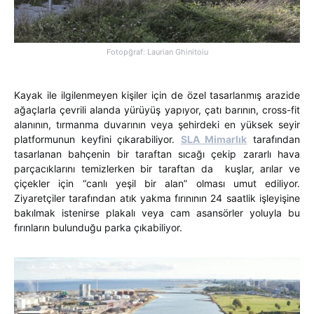
Fotopğraf: Laurian Ghinitoiu
Kayak ile ilgilenmeyen kişiler için de özel tasarlanmış arazide
ağaçlarla çevrili alanda yürüyüş yapıyor, çatı barının, cross-fit
alanının, tırmanma duvarının veya şehirdeki en yüksek seyir
platformunun keyfini çıkarabiliyor.
SLA Mimarlık
tarafından
tasarlanan bahçenin bir taraftan sıcağı çekip zararlı hava
parçacıklarını temizlerken bir taraftan da kuşlar, arılar ve
çiçekler için “canlı yeşil bir alan” olması umut ediliyor.
Ziyaretçiler tarafından atık yakma fırınının 24 saatlik işleyişine
bakılmak istenirse plakalı veya cam asansörler yoluyla bu
fırınların bulunduğu parka çıkabiliyor.