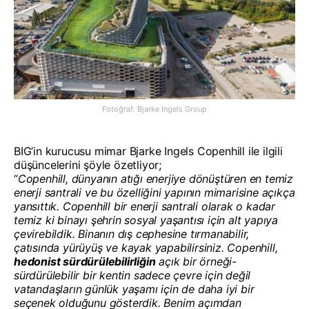
Fotoğraf: Bjarke Ingels Group
BIG’in kurucusu mimar Bjarke Ingels Copenhill ile ilgili
düşüncelerini şöyle özetliyor;
“
Copenhill, dünyanın atığı enerjiye dönüştüren en temiz
enerji santrali ve bu özelliğini yapının mimarisine açıkça
yansıttık. Copenhill bir enerji santrali olarak o kadar
temiz ki binayı şehrin sosyal yaşantısı için alt yapıya
çevirebildik. Binanın dış cephesine tırmanabilir,
çatısında yürüyüş ve kayak yapabilirsiniz. Copenhill,
hedonist sürdürülebilirliğin
açık bir örneği-
sürdürülebilir bir kentin sadece çevre için değil
vatandaşların günlük yaşamı için de daha iyi bir
seçenek olduğunu gösterdik. Benim açımdan