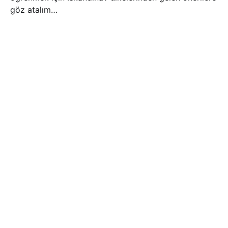
göz atalım…
Sevinç Yıldırım
16 Mart 2023