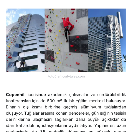
Fotoğraf: curlytales.com
Copenhill
içerisinde akademik çalışmalar ve sürdürülebilirlik
konferansları için de 600 m² lik bir eğitim merkezi bulunuyor.
Binanın dış kısmı birbirine geçmiş alüminyum tuğlalardan
oluşuyor. Tuğlalar arasına konan pencereler, gün ışığının tesisin
derinliklerine ulaşmasını sağlarken daha büyük açıklıklar da
idari katlardaki iş istasyonlarını aydınlatıyor. Yapının en uzun
cephesinde de 85 metrelik dünyanın en yüksek yapay