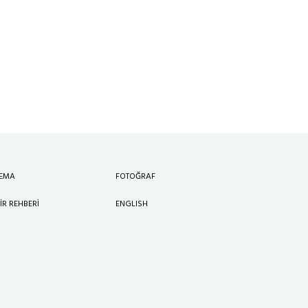
NEMA
FOTOĞRAF
IR REHBERI
ENGLISH