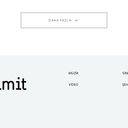
DAHA FAZLA
MÜZIK
SI
VIDEO
ŞEH