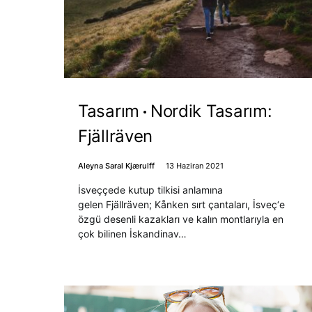
Tasarım
Nordik Tasarım:
Fjällräven
Aleyna Saral Kjærulff
13 Haziran 2021
İsveççede kutup tilkisi anlamına
gelen Fjällräven; Kånken sırt çantaları, İsveç‘e
özgü desenli kazakları ve kalın montlarıyla en
çok bilinen İskandinav…