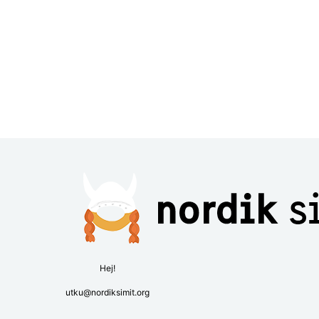
Hej!
utku@nordiksimit.org