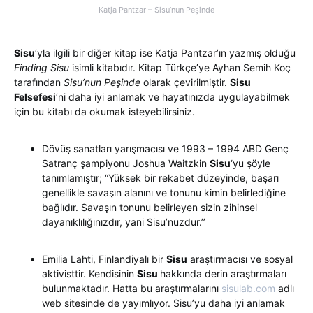
Katja Pantzar – Sisu’nun Peşinde
Sisu
‘yla ilgili bir diğer kitap ise Katja Pantzar’ın yazmış olduğu
Finding Sisu
isimli kitabıdır. Kitap Türkçe’ye Ayhan Semih Koç
tarafından
Sisu’nun Peşinde
olarak çevirilmiştir.
Sisu
Felsefesi
‘ni daha iyi anlamak ve hayatınızda uygulayabilmek
için bu kitabı da okumak isteyebilirsiniz.
Dövüş sanatları yarışmacısı ve 1993 – 1994 ABD Genç
Satranç şampiyonu Joshua Waitzkin
Sisu
‘yu şöyle
tanımlamıştır; “Yüksek bir rekabet düzeyinde, başarı
genellikle savaşın alanını ve tonunu kimin belirlediğine
bağlıdır. Savaşın tonunu belirleyen sizin zihinsel
dayanıklılığınızdır, yani Sisu’nuzdur.’’
Emilia Lahti, Finlandiyalı bir
Sisu
araştırmacısı ve sosyal
aktivisttir. Kendisinin
Sisu
hakkında derin araştırmaları
bulunmaktadır. Hatta bu araştırmalarını
sisulab.com
adlı
web sitesinde de yayımlıyor. Sisu’yu daha iyi anlamak