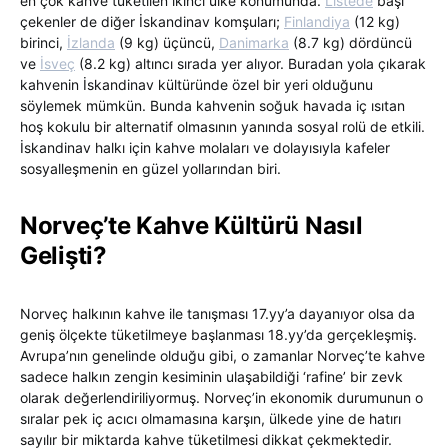
en çok kahve tüketilen ikinci ülke konumunda.
Listede
başı
çekenler de diğer İskandinav komşuları;
Finlandiya
(12 kg)
birinci,
İzlanda
(9 kg) üçüncü,
Danimarka
(8.7 kg) dördüncü
ve
İsveç
(8.2 kg) altıncı sırada yer alıyor. Buradan yola çıkarak
kahvenin İskandinav kültüründe özel bir yeri olduğunu
söylemek mümkün. Bunda kahvenin soğuk havada iç ısıtan
hoş kokulu bir alternatif olmasının yanında sosyal rolü de etkili.
İskandinav halkı için kahve molaları ve dolayısıyla kafeler
sosyalleşmenin en güzel yollarından biri.
Norveç’te Kahve Kültürü Nasıl
Gelişti?
Norveç halkının kahve ile tanışması 17.yy’a dayanıyor olsa da
geniş ölçekte tüketilmeye başlanması 18.yy’da gerçekleşmiş.
Avrupa’nın genelinde olduğu gibi, o zamanlar Norveç’te kahve
sadece halkın zengin kesiminin ulaşabildiği ‘rafine’ bir zevk
olarak değerlendiriliyormuş. Norveç’in ekonomik durumunun o
sıralar pek iç acıcı olmamasına karşın, ülkede yine de hatırı
sayılır bir miktarda kahve tüketilmesi dikkat çekmektedir.