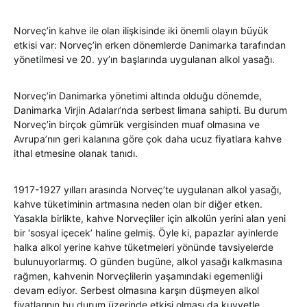
Norveç’in kahve ile olan ilişkisinde iki önemli olayın büyük
etkisi var: Norveç’in erken dönemlerde Danimarka tarafından
yönetilmesi ve 20. yy’ın başlarında uygulanan alkol yasağı.
Norveç’in Danimarka yönetimi altında olduğu dönemde,
Danimarka Virjin Adaları’nda serbest limana sahipti. Bu durum
Norveç’in birçok gümrük vergisinden muaf olmasına ve
Avrupa’nın geri kalanına göre çok daha ucuz fiyatlara kahve
ithal etmesine olanak tanıdı.
1917-1927 yılları arasında Norveç’te uygulanan alkol yasağı,
kahve tüketiminin artmasına neden olan bir diğer etken.
Yasakla birlikte, kahve Norveçliler için alkolün yerini alan yeni
bir ‘sosyal içecek’ haline gelmiş. Öyle ki, papazlar ayinlerde
halka alkol yerine kahve tüketmeleri yönünde tavsiyelerde
bulunuyorlarmış. O günden bugüne, alkol yasağı kalkmasına
rağmen, kahvenin Norveçlilerin yaşamındaki egemenliği
devam ediyor. Serbest olmasına karşın düşmeyen alkol
fiyatlarının bu durum üzerinde etkisi olması da kuvvetle