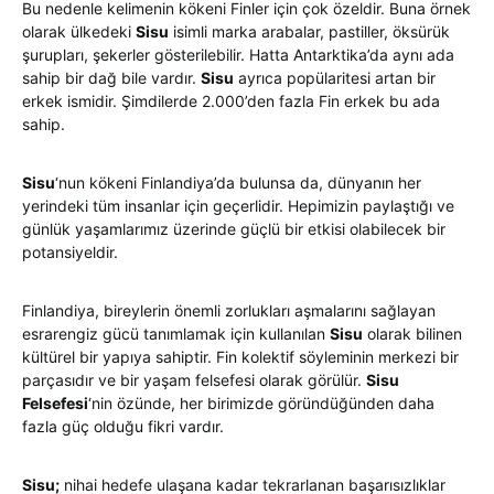
Bu nedenle kelimenin kökeni Finler için çok özeldir. Buna örnek
olarak ülkedeki
Sisu
isimli marka arabalar, pastiller, öksürük
şurupları, şekerler gösterilebilir. Hatta Antarktika’da aynı ada
sahip bir dağ bile vardır.
Sisu
ayrıca popülaritesi artan bir
erkek ismidir. Şimdilerde 2.000’den fazla Fin erkek bu ada
sahip.
Sisu
‘nun kökeni Finlandiya’da bulunsa da, dünyanın her
yerindeki tüm insanlar için geçerlidir. Hepimizin paylaştığı ve
günlük yaşamlarımız üzerinde güçlü bir etkisi olabilecek bir
potansiyeldir.
Finlandiya, bireylerin önemli zorlukları aşmalarını sağlayan
esrarengiz gücü tanımlamak için kullanılan
Sisu
olarak bilinen
kültürel bir yapıya sahiptir. Fin kolektif söyleminin merkezi bir
parçasıdır ve bir yaşam felsefesi olarak görülür.
Sisu
Felsefesi
‘nin özünde, her birimizde göründüğünden daha
fazla güç olduğu fikri vardır.
Sisu;
nihai hedefe ulaşana kadar tekrarlanan başarısızlıklar