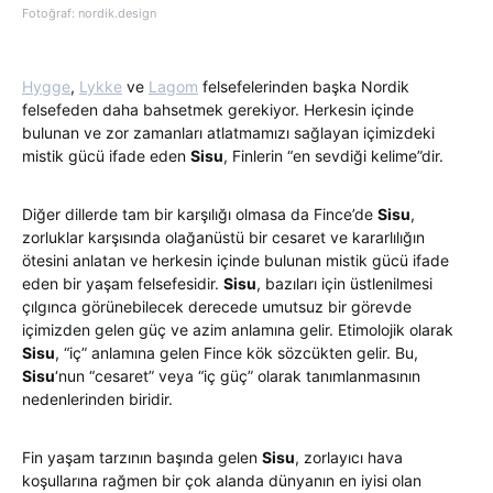
Fotoğraf: nordik.design
Hygge
,
Lykke
ve
Lagom
felsefelerinden başka Nordik
felsefeden daha bahsetmek gerekiyor. Herkesin içinde
bulunan ve zor zamanları atlatmamızı sağlayan içimizdeki
mistik gücü ifade eden
Sisu
, Finlerin “en sevdiği kelime”dir.
Diğer dillerde tam bir karşılığı olmasa da Fince’de
Sisu
,
zorluklar karşısında olağanüstü bir cesaret ve kararlılığın
ötesini anlatan ve herkesin içinde bulunan mistik gücü ifade
eden bir yaşam felsefesidir.
Sisu
, bazıları için üstlenilmesi
çılgınca görünebilecek derecede umutsuz bir görevde
içimizden gelen güç ve azim anlamına gelir. Etimolojik olarak
Sisu
, “iç” anlamına gelen Fince kök sözcükten gelir. Bu,
Sisu
‘nun “cesaret” veya “iç güç” olarak tanımlanmasının
nedenlerinden biridir.
Fin yaşam tarzının başında gelen
Sisu
, zorlayıcı hava
koşullarına rağmen bir çok alanda dünyanın en iyisi olan