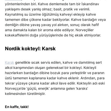
yöntemlerinden biri. Kahve demlemede tam bir İskandinav
yaklaşımı desek yanlış olmaz; basit, pratik ve verimli.
Kaynatılmış su üzerine öğütülmüş kahveyi ekleyip kahve
tamemen dibe çökene kadar bekliyorlar. Kahve bardağın veya
demliğin dibine yavaş yavaş yol alırken, sonuç olarak hafif
ama damakta kalan bir aroma elde ediliyor. Norveçlilier
kokekaffelerini doğa yürüyüşlerinde de hiç eksik etmiyorlar.
Nordik kokteyl: Karsk
Karsk
genellikle sıcak servis edilen, kahve ve damıtılmış sert
alkol karışımından oluşan geleneksel bir kokteyl. Kokteyli
hazırlarken bardağın dibine bozuk para yerleştirilir ve paranın
üstü tamemen kaplanana kadar kahve eklenir. Ardından, para
tekrar yüzeye çıkana kadar alkol ilave edilir. Kokteylin adı eski
Norveççe’de ‘güçlü, enerjik’ anlamına gelen ‘karsks’
kelimesinden türetilmiştir.
En kaffe, takk!