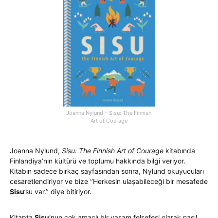
Joanna Nylund – Sisu: The Finnish
Art of Courage
Joanna Nylund,
Sisu: The Finnish Art of Courage
kitabında
Finlandiya’nın kültürü ve toplumu hakkında bilgi veriyor.
Kitabın sadece birkaç sayfasından sonra, Nylund okuyucuları
cesaretlendiriyor ve bize ‘’Herkesin ulaşabileceği bir mesafede
Sisu
’su var.’’ diye bitiriyor.
Kitapta
Sisu
‘nun çok amaçlı bir yaşam felsefesi olarak nasıl