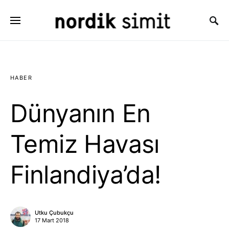
Search for:
HABER
Dünyanın En
Temiz Havası
Finlandiya’da!
Utku Çubukçu
17 Mart 2018