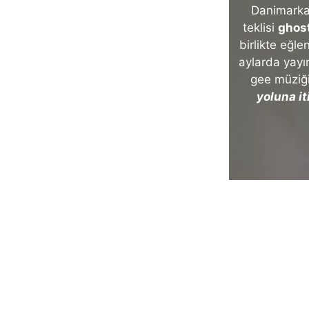
Danimarkal
teklisi
ghos
birlikte eğl
aylarda yayı
gee müziğ
yoluna it