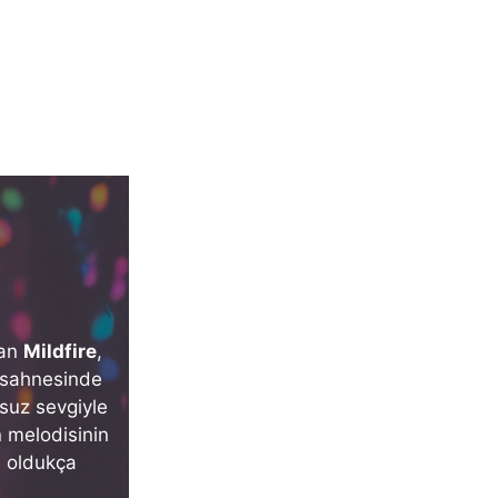
kan
Mildfire
,
k sahnesinde
lsuz sevgiyle
n melodisinin
, oldukça