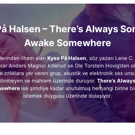
På Halsen – There’s Always S
Awake Somewhere
lerinden ilham alan
Kyss På Halsen
, söz yazarı Lene C
lar Anders Magnor Killerud ve Ole Torstein Hovig’den o
 zıtlıklara yer veren grup, akustik ve elektronik ses unsur
 bilinmeyen ve mahrem üzerinde duruyor.
There’s Alway
mewhere
ise şimdiye kadar unutulmuş herhangi birine b
istemek duygusu üzerinde dolaşıyor.