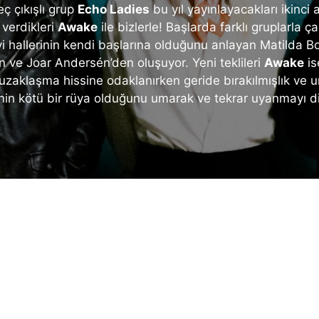
ç çıkışlı grup
Echo Ladies
bu yıl yayınlayacakları ikinci 
 verdikleri
Awake
ile bizlerle! Başlarda farklı gruplarla ç
yi hallerinin kendi başlarına olduğunu anlayan Matilda B
 ve Joar Andersén’den oluşuyor. Yeni teklileri
Awake
is
 uzaklaşma hissine odaklanırken geride bırakılmışlık ve 
inin kötü bir rüya olduğunu umarak ve tekrar uyanmayı dil