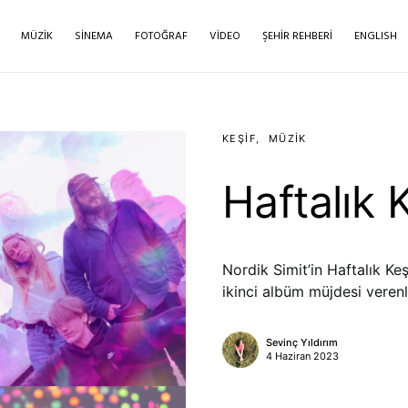
MÜZIK
SINEMA
FOTOĞRAF
VIDEO
ŞEHIR REHBERI
ENGLISH
KEŞIF
MÜZIK
Haftalık 
Nordik Simit’in Haftalık Keş
ikinci albüm müjdesi verenl
Sevinç Yıldırım
4 Haziran 2023