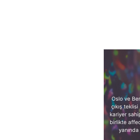
Oslo ve Ber
çıkış teklisi
kariyer sahi
birlikte aff
yanında 