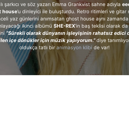
ı şarkıcı ve söz yazarı Emma Grankvist sahne adıyla
ee
t house
’u dinleyici ile buluşturdu. Retro ritimleri ve gitar 
enceli yaz günlerini anımsatan ghost house aynı zaman
nlayacağı ikinci albümü
SHE-REX
’in baş teklisi olarak da
ini
“Sürekli olarak dünyanın işleyişinin rahatsız edici
ilen içe dönükler için müzik yapıyorum.”
diye tanımlıyo
oldukça tatlı bir
animasyon klibi
de var!