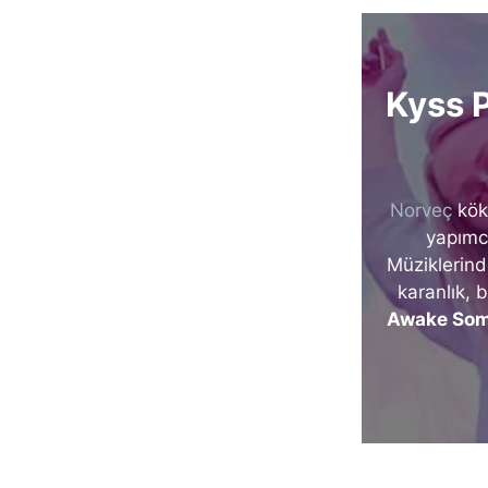
Kyss 
Norveç
kök
yapımcı
Müziklerinde
karanlık,
Awake So