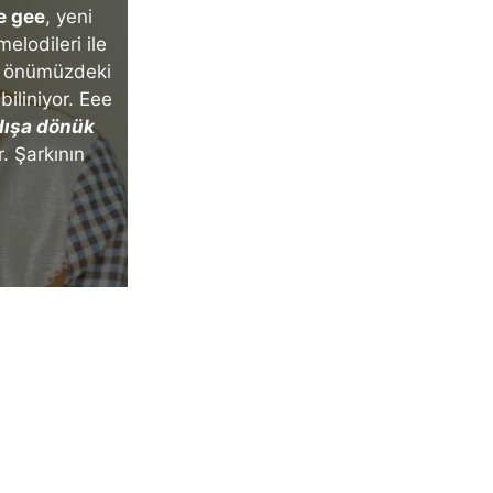
e gee
, yeni
melodileri ile
da önümüzdeki
 biliniyor. Eee
 dışa dönük
r. Şarkının