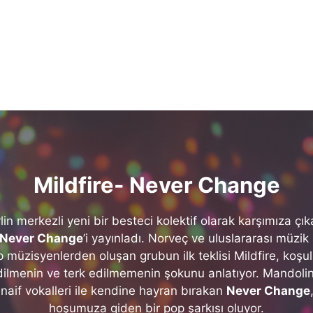
Mildfire- Never Change
lin merkezli yeni bir besteci kolektif olarak karşımıza çı
Never Change
’i yayınladı. Norveç ve uluslararası müzi
p müzisyenlerden oluşan grubun ilk teklisi Mildfire, koşu
edilmenin ve terk edilmemenin şokunu anlatıyor. Mandoli
naif vokalleri ile kendine hayran bırakan
Never Change
hoşumuza giden bir pop şarkısı oluyor.