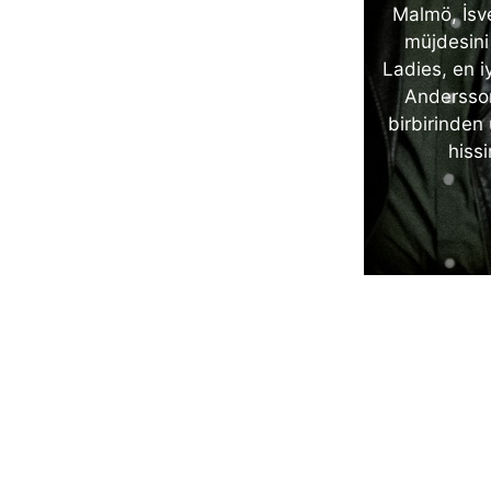
Malmö, İsve
müjdesini
Ladies, en i
Andersson
birbirinden
hiss