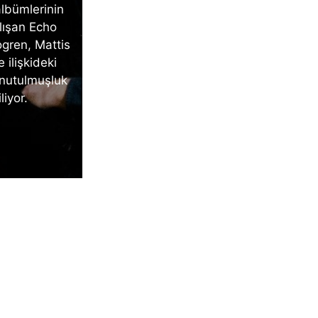
albümlerinin
alışan Echo
ogren, Mattis
e ilişkideki
unutulmuşluk
iyor.