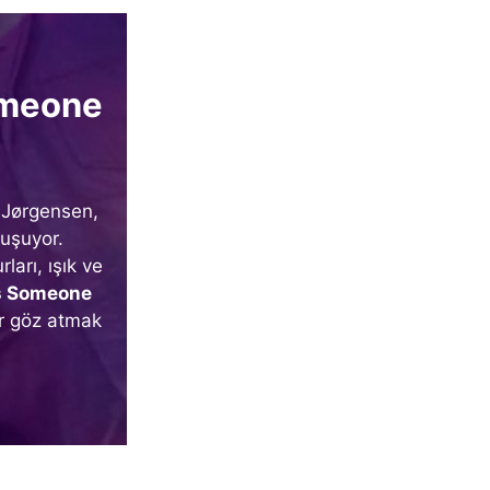
omeone
. Jørgensen,
luşuyor.
ları, ışık ve
s Someone
ir göz atmak