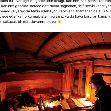
abin türü var. İçeride görevlilerin olduğu kabinler, self-servis kabinle
iz kabinler genelde sadece dört duvar sağlarken, self-servis kendi ye
kipmanı ve yatak da temin edebiliyor. Kabinlerin anahtarları da 100 NO
Böylece eğer kamp kurmak istemiyorsanız ya da hava koşulları kamp 
zı sokacak bir dört duvarınız oluyor