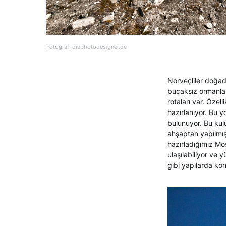
Fotoğraf: diephotodesigner.de
Norveçliler doğa
bucaksız ormanla
rotaları var. Özel
hazırlanıyor. Bu 
bulunuyor. Bu kul
ahşaptan yapılmış
hazırladığımız Mo
ulaşılabiliyor ve 
gibi yapılarda ko