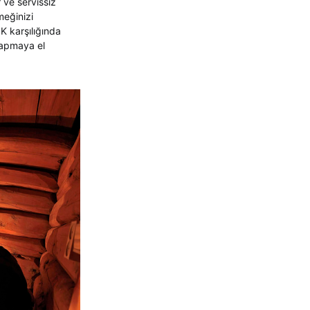
r ve servissiz
meğinizi
K karşılığında
yapmaya el