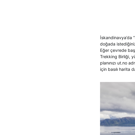
İskandinavya’da “d
doğada istediğini
Eğer çevrede başk
Trekking Birliği, y
planınızı ut.no ad
için basılı harita d