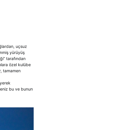
ğlardan, uçsuz
enmiş yürüyüş
iği” tarafından
ılara özel kulübe
ar, tamamen
üyerek
rseniz bu ve bunun