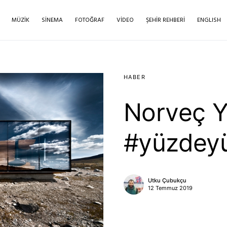
MÜZIK
SINEMA
FOTOĞRAF
VIDEO
ŞEHIR REHBERI
ENGLISH
HABER
Norveç Y
#yüzdey
Utku Çubukçu
12 Temmuz 2019