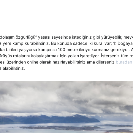
olaşım özgürlüğü” yasası sayesinde istediğiniz gibi yürüyebilir, meyv
z yere kamp kurabilirsiniz. Bu konuda sadece iki kural var; 1: Doğaya 
a birileri yaşıyorsa kampınızı 100 metre ileriye kurmanız gerekiyor
ürüyüş rotalarını kolaylaştırmak için yolları işaretliyor. İsterseniz tüm 
resi üzerinden online olarak hazırlayabilirsiniz ama dilerseniz
buradan
a alabilirsiniz.