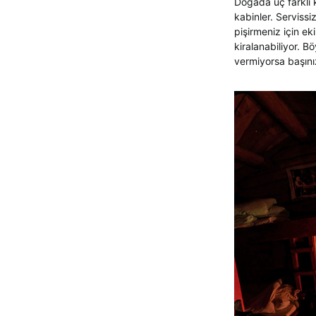
Doğada üç farklı k
kabinler. Serviss
pişirmeniz için e
kiralanabiliyor. 
vermiyorsa başını