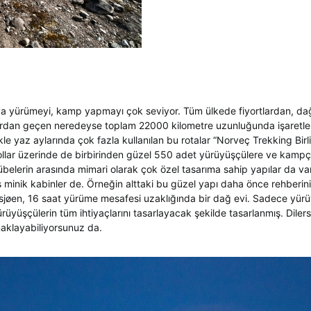
da yürümeyi, kamp yapmayı çok seviyor. Tüm ülkede fiyortlardan, da
rdan geçen neredeyse toplam 22000 kilometre uzunluğunda işaretl
likle yaz aylarında çok fazla kullanılan bu rotalar “Norveç Trekking Birl
yollar üzerinde de birbirinden güzel 550 adet yürüyüşçülere ve kampç
übelerin arasında mimari olarak çok özel tasarıma sahip yapılar da v
 minik kabinler de. Örneğin alttaki bu güzel yapı daha önce rehberini
sjøen, 16 saat yürüme mesafesi uzaklığında bir dağ evi. Sadece yür
yürüyüşçülerin tüm ihtiyaçlarını tasarlayacak şekilde tasarlanmış. Dile
naklayabiliyorsunuz da.