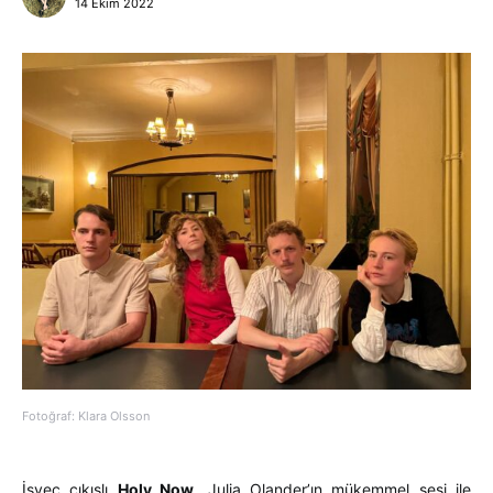
14 Ekim 2022
Fotoğraf: Klara Olsson
İsveç çıkışlı
Holy Now
, Julia Olander’ın mükemmel sesi ile