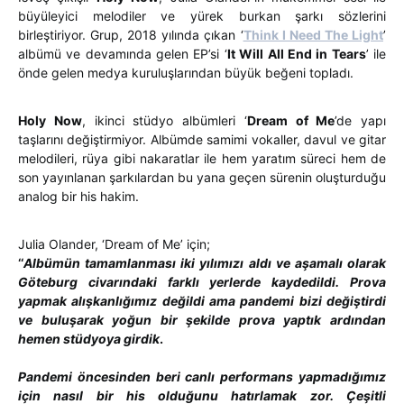
büyüleyici melodiler ve yürek burkan şarkı sözlerini
birleştiriyor. Grup, 2018 yılında çıkan ‘
Think I Need The Light
’
albümü ve devamında gelen EP’si ‘
It Will All End in Tears
’ ile
önde gelen medya kuruluşlarından büyük beğeni topladı.
Holy Now
, ikinci stüdyo albümleri ‘
Dream of Me
’de yapı
taşlarını değiştirmiyor. Albümde samimi vokaller, davul ve gitar
melodileri, rüya gibi nakaratlar ile hem yaratım süreci hem de
son yayınlanan şarkılardan bu yana geçen sürenin oluşturduğu
analog bir his hakim.
Julia Olander, ‘Dream of Me’ için;
‘‘
Albümün tamamlanması iki yılımızı aldı ve aşamalı olarak
Göteburg civarındaki farklı yerlerde kaydedildi. Prova
yapmak alışkanlığımız değildi ama pandemi bizi değiştirdi
ve buluşarak yoğun bir şekilde prova yaptık ardından
hemen stüdyoya girdik
.
Pand
emi öncesinden beri canlı performans yapmadığımız
için nasıl bir his olduğunu hatırlamak zor. Çeşitli