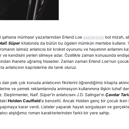
-i şahsına münhasır yazarlarından Erlend Loe
eserlerinde
bol mizah, ab
Naif. Süper
kitabında da bütün bu ögeleri mümkün mertebe kullanır. Y
manın isimsiz anlatıcısı bir kroket oyununu ve hayatının anlamını k
ır ve kendisini yerleri silmeye adar. Özellikle zaman konusunda endişel
afından ihanete uğramış hisseder. Zaman zaman Erlend Loe’nun çocu
ta anlatıcının kaprislerine de tanık oluruz.
 dair pek çok konuda anlatıcının fikirlerini öğrendiğimiz kitapta aklı
stelerine ve yemek reklamlarında animasyon kullanımına ilişkin tuhaf d
z. Eleştirmenler,
Naif. Süper
’in anlatıcısını J.D. Salinger’ın
Çavdar Tarl
daki
Holden Caulfield
‘a benzetti. Ancak Holden genç bir çocuk iken
in yapmaya karar verdi. Listeler yaparak hayatı sorgulayan ve gerçekt
atıcı alıştığımız roman karakterlerinden farklı bir yere sahip.