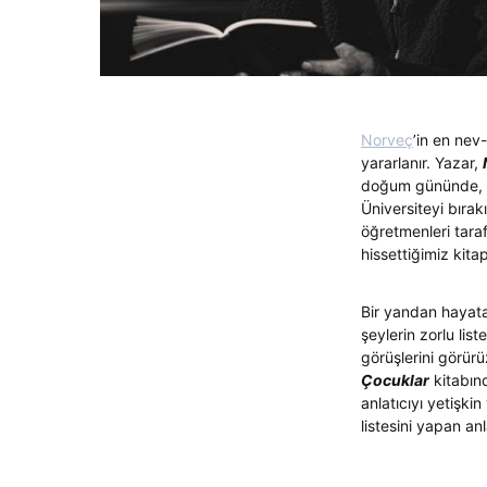
Norveç
’in en nev
yararlanır. Yazar,
doğum gününde, ro
Üniversiteyi bırak
öğretmenleri tar
hissettiğimiz kitap
Bir yandan hayata
şeylerin zorlu li
görüşlerini görürü
Çocuklar
kitabın
anlatıcıyı yetişk
listesini yapan anl