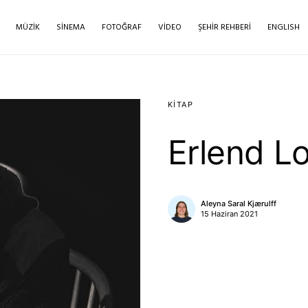
MÜZIK
SINEMA
FOTOĞRAF
VIDEO
ŞEHIR REHBERI
ENGLISH
KITAP
Erlend Lo
Aleyna Saral Kjærulff
15 Haziran 2021