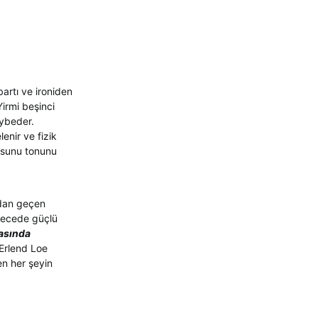
artı ve ironiden
irmi beşinci
aybeder.
enir ve fizik
ksunu tonunu
ndan geçen
erecede güçlü
asında
 Erlend Loe
en her şeyin