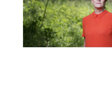
Dag Solstad, Bert
kitabı ile
Norveç
K
planını resmederke
yaraların, bağları
kalma, yaşamına s
gülümsemelerin ge
büyük ses getiren
iniyor. İnsan aile
“Miras
benim en po