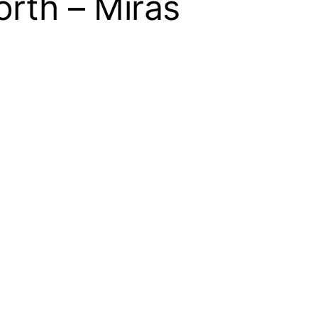
orth – Miras
 Hjorth
Miras
adlı
ortresinin arka
ınların açtığı
ilesine rağmen sağ
rtredeki
kıyor. Norveç’te
 yaranın kökenine
ović’in eski bir