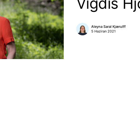
Vigdis Hj
Aleyna Saral Kjærulff
5 Haziran 2021
olt Brecht ve Louis-Ferdinand Céline gibi isimlerden etkilenen Vigdis
itap Eleştirmenleri Ödülü’ne layık görülmüştü. Yazar, kitapta bir aile p
n gerçeklere dayalı bir travma hikâyesi de anlatıyor. Yakınlığın ve yak
n ve bağları koparmanın hikâyesi bu, tiyatro eleştirmeni Bergljot’un a
ahip çıkma mücadelesinin hikâyesi. Soğuk ve karanlık bir hikâye, po
risinde gizleniyor ama tüm saklı şeyler gibi eninde sonunda açığa çı
 ve çok satan, çok tartışılan bu roman, babanın ölümüyle başlıyor ve
sini seçemez ama hikâyesini anlatmayı seçebilir.
litik romanım, Norveç’te de büyük tartışmalara yol açtı. Marina Abram