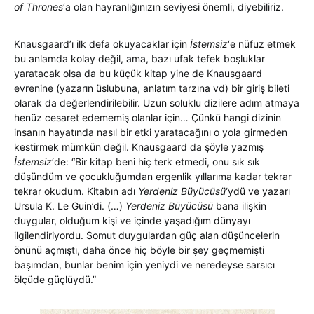
of Thrones
‘a olan hayranlığınızın seviyesi önemli, diyebiliriz.
Knausgaard’ı ilk defa okuyacaklar için
İstemsiz
‘e nüfuz etmek
bu anlamda kolay değil, ama, bazı ufak tefek boşluklar
yaratacak olsa da bu küçük kitap yine de Knausgaard
evrenine (yazarın üslubuna, anlatım tarzına vd) bir giriş bileti
olarak da değerlendirilebilir. Uzun soluklu dizilere adım atmaya
henüz cesaret edememiş olanlar için… Çünkü hangi dizinin
insanın hayatında nasıl bir etki yaratacağını o yola girmeden
kestirmek mümkün değil. Knausgaard da şöyle yazmış
İstemsiz
‘de: “Bir kitap beni hiç terk etmedi, onu sık sık
düşündüm ve çocukluğumdan ergenlik yıllarıma kadar tekrar
tekrar okudum. Kitabın adı
Yerdeniz Büyücüsü
‘ydü ve yazarı
Ursula K. Le Guin’di. (…)
Yerdeniz Büyücüsü
bana ilişkin
duygular, olduğum kişi ve içinde yaşadığım dünyayı
ilgilendiriyordu. Somut duygulardan güç alan düşüncelerin
önünü açmıştı, daha önce hiç böyle bir şey geçmemişti
başımdan, bunlar benim için yeniydi ve neredeyse sarsıcı
ölçüde güçlüydü.”