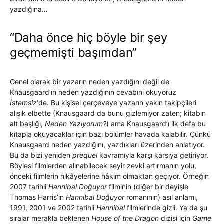
yazdığına…
“Daha önce hiç böyle bir şey
geçmemişti başımdan”
Genel olarak bir yazarın neden yazdığını değil de
Knausgaard’ın neden yazdığının cevabını okuyoruz
İstemsiz
‘de. Bu kişisel çerçeveye yazarın yakın takipçileri
alışık elbette (Knausgaard da bunu gizlemiyor zaten; kitabın
alt başlığı,
Neden Yazıyorum?
) ama Knausgaard’ı ilk defa bu
kitapla okuyacaklar için bazı bölümler havada kalabilir. Çünkü
Knausgaard neden yazdığını, yazdıkları üzerinden anlatıyor.
Bu da bizi yeniden
prequel
kavramıyla karşı karşıya getiriyor.
Böylesi filmlerden alınabilecek seyir zevki artırmanın yolu,
önceki filmlerin hikâyelerine hâkim olmaktan geçiyor. Örneğin
2007 tarihli
Hannibal Doğuyor
filminin (diğer bir deyişle
Thomas Harris’in
Hannibal Doğuyor
romanının) asıl anlamı,
1991, 2001 ve 2002 tarihli
Hannibal
filmlerinde gizli. Ya da şu
sıralar merakla beklenen
House of the Dragon
dizisi için
Game