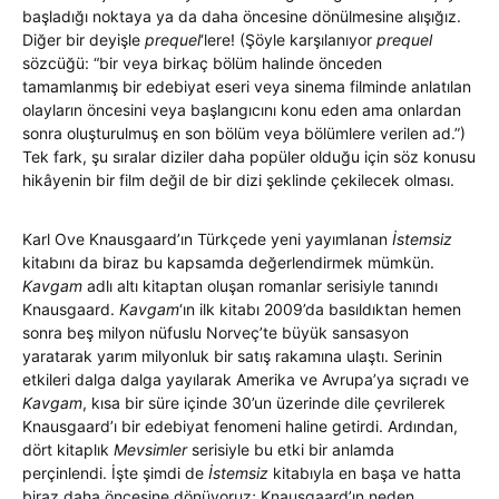
başladığı noktaya ya da daha öncesine dönülmesine alışığız.
Diğer bir deyişle
prequel
‘lere! (Şöyle karşılanıyor
prequel
sözcüğü: “bir veya birkaç bölüm halinde önceden
tamamlanmış bir edebiyat eseri veya sinema filminde anlatılan
olayların öncesini veya başlangıcını konu eden ama onlardan
sonra oluşturulmuş en son bölüm veya bölümlere verilen ad.”)
Tek fark, şu sıralar diziler daha popüler olduğu için söz konusu
hikâyenin bir film değil de bir dizi şeklinde çekilecek olması.
Karl Ove Knausgaard’ın Türkçede yeni yayımlanan
İstemsiz
kitabını da biraz bu kapsamda değerlendirmek mümkün.
Kavgam
adlı altı kitaptan oluşan romanlar serisiyle tanındı
Knausgaard.
Kavgam
‘ın ilk kitabı 2009’da basıldıktan hemen
sonra beş milyon nüfuslu Norveç’te büyük sansasyon
yaratarak yarım milyonluk bir satış rakamına ulaştı. Serinin
etkileri dalga dalga yayılarak Amerika ve Avrupa’ya sıçradı ve
Kavgam
, kısa bir süre içinde 30’un üzerinde dile çevrilerek
Knausgaard’ı bir edebiyat fenomeni haline getirdi. Ardından,
dört kitaplık
Mevsimler
serisiyle bu etki bir anlamda
perçinlendi. İşte şimdi de
İstemsiz
kitabıyla en başa ve hatta
biraz daha öncesine dönüyoruz; Knausgaard’ın neden