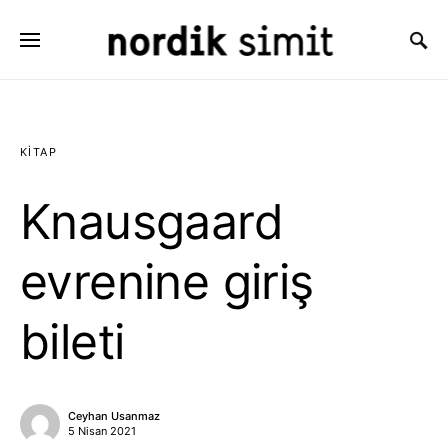
Search for:
KITAP
Knausgaard
evrenine giriş
bileti
Ceyhan Usanmaz
5 Nisan 2021