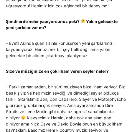
uğraşıyordu! Hepimiz için çok eğlenceli bir deneyimdi.
Şimdilerde neler yapıyorsunuz peki?
Yakın gelecekte
yeni şarkılar var mı?
– Evet! Aslında şuan sizinle konuşurken yeni şarkılarımızı
kaydediyoruz. Henüz pek bir şey belli değil ama yakın
gelecekte bir albüm çıkartmayı planlıyoruz.
Size ve müziğinize en çok ilham veren şeyler neler?
– Farklı zamanlardan, bir sürü müzisyen bize ilham veriyor. Biz
beş kişiyiz ve hepimizin sevdiği ve dinlediği şeyler oldukça
farklı. Gitaristimiz Jon; Don Caballero, Slayer ve Motorphyscho
gibi rock gruplarını çok seviyor. Ama aynı zamanda Dire
Straits ve Lene Marlin gibi daha az agresif sanatçıları da
dinliyor
Klavyecimiz Harald, daha çok ana akım pop
dinliyor ama Nick Cave ve David Bowie onun en büyük ilham
kaynakları. Basçımız Henrik country müzik seviyor ve