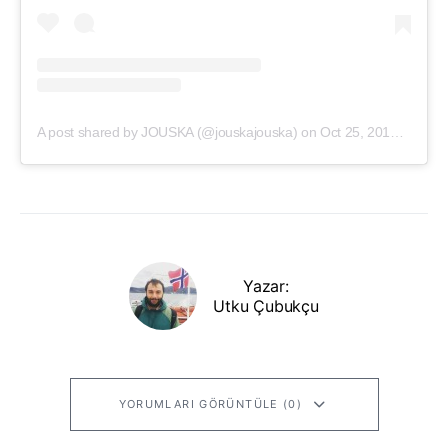
A post shared by JOUSKA (@jouskajouska)
on
Oct 25, 2019 at 7:43am PDT
Yazar:
Utku Çubukçu
YORUMLARI GÖRÜNTÜLE (0)