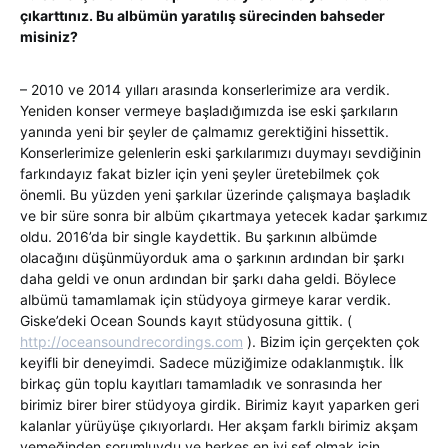
çıkarttınız. Bu albümün yaratılış sürecinden bahseder
misiniz?
– 2010 ve 2014 yılları arasında konserlerimize ara verdik.
Yeniden konser vermeye başladığımızda ise eski şarkıların
yanında yeni bir şeyler de çalmamız gerektiğini hissettik.
Konserlerimize gelenlerin eski şarkılarımızı duymayı sevdiğinin
farkındayız fakat bizler için yeni şeyler üretebilmek çok
önemli. Bu yüzden yeni şarkılar üzerinde çalışmaya başladık
ve bir süre sonra bir albüm çıkartmaya yetecek kadar şarkımız
oldu. 2016’da bir single kaydettik. Bu şarkının albümde
olacağını düşünmüyorduk ama o şarkının ardından bir şarkı
daha geldi ve onun ardından bir şarkı daha geldi. Böylece
albümü tamamlamak için stüdyoya girmeye karar verdik.
Giske’deki Ocean Sounds kayıt stüdyosuna gittik. (
http://oceansoundrecordings.com
). Bizim için gerçekten çok
keyifli bir deneyimdi. Sadece müziğimize odaklanmıştık. İlk
birkaç gün toplu kayıtları tamamladık ve sonrasında her
birimiz birer birer stüdyoya girdik. Birimiz kayıt yaparken geri
kalanlar yürüyüşe çıkıyorlardı. Her akşam farklı birimiz akşam
yemeğinden sorumluydu ve herkes en iyi şef olmak için