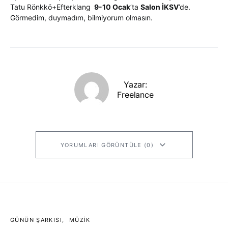
Tatu Rönkkö+Efterklang
9-10 Ocak
’ta
Salon İKSV
’de.
Görmedim, duymadım, bilmiyorum olmasın.
Yazar:
Freelance
YORUMLARI GÖRÜNTÜLE (0)
GÜNÜN ŞARKISI
MÜZIK