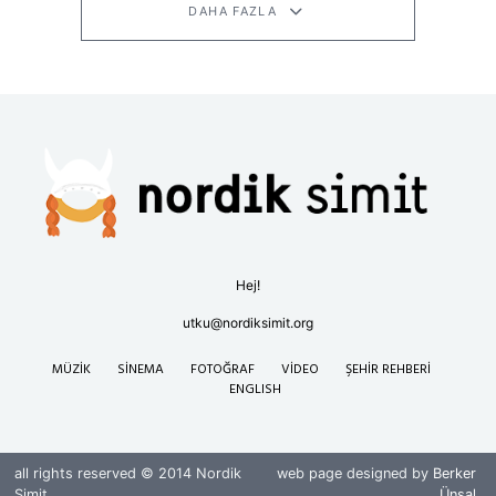
DAHA FAZLA
Hej!
utku@nordiksimit.org
MÜZIK
SINEMA
FOTOĞRAF
VIDEO
ŞEHIR REHBERI
ENGLISH
all rights reserved © 2014 Nordik
web page designed by
Berker
Simit
Ünsal