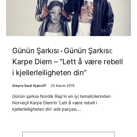
Günün Şarkısı
Günün Şarkısı:
Karpe Diem – “Lett å være rebell
i kjellerleiligheten din”
Aleyna Saral Kjærulff
25 Kasım 2015
Günün şarkısı Nordik Rap’in en iyi temsilcilerinden
Norveçli Karpe Diem‘in ‘Lett å være rebell i
kjellerleiligheten din’ adlı parçası.…